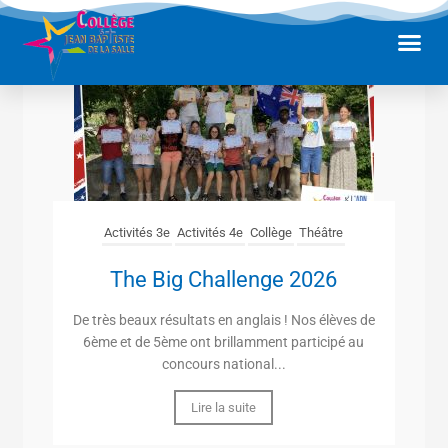
Aller
Me
au
contenu
Activités 3e
Activités 4e
Collège
Théâtre
The Big Challenge 2026
De très beaux résultats en anglais ! Nos élèves de
6ème et de 5ème ont brillamment participé au
concours national...
Lire la suite